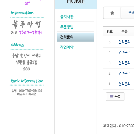
HOME
견
공지사항
주문방법
번호
분류
견적문의
5
견적문의
작업예약
4
견적문의
3
견적문의
2
견적문의
1
견적문의
목록
고객센터 : 010-730