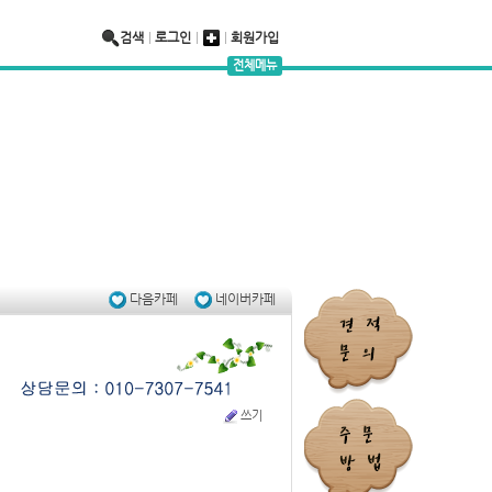
검색
로그인
회원가입
전체메뉴
-7541
충남 천안시 서북구 성환읍 율금1길 280
다음카페
네이버카페
쓰기