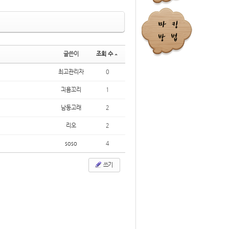
글쓴이
조회 수
최고관리자
0
긔욤꼬리
1
남동고래
2
리오
2
soso
4
쓰기