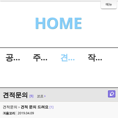
메뉴
HOME
공지사항
주문방법
견적문의
작업예약
견적문의
[5]
분류
견적문의 ›
견적 문의 드려요
[1]
긔욤꼬리
2019.04.09