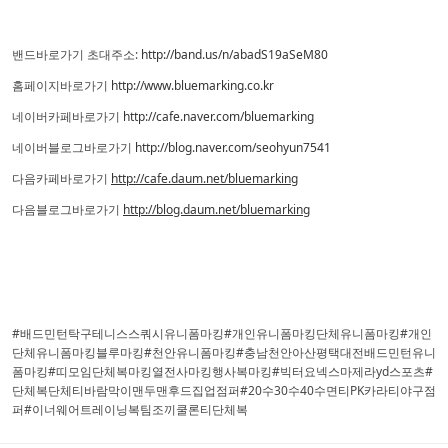
밴드바로가기 초대주소:
http://band.us/n/abadS19aSeM80
홈페이지바로가기
http://www.bluemarking.co.kr
네이버카페바로가기
http://cafe.naver.com/bluemarking
네이버블로그바로가기
http://blog.naver.com/seohyun7541
다음카페바로가기
http://cafe.daum.net/bluemarking
다음블로그바로가기
http://blog.daum.net/bluemarking
#배드민턴탁구테니스스쿼시유니폼마킹#개인유니폼마킹단체유니폼마킹#개인
단체유니폼마킹블루마킹#천안유니폼마킹#충남천안아산평택대전배드민턴유니
폼마킹#띠모임단체복마킹열전사마킹행사복마킹#빅터요넥스마제라yd스포츠#
단체복단체티바람막이맨두맨후드집업점퍼#20수30수40수면티PK카라티야구점
퍼#이너웨어트레이닝복팀조끼쿨론티단체복