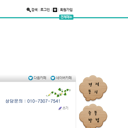
검색
로그인
회원가입
전체메뉴
-7541
충남 천안시 서북구 성환읍 율금1길 280
다음카페
네이버카페
쓰기