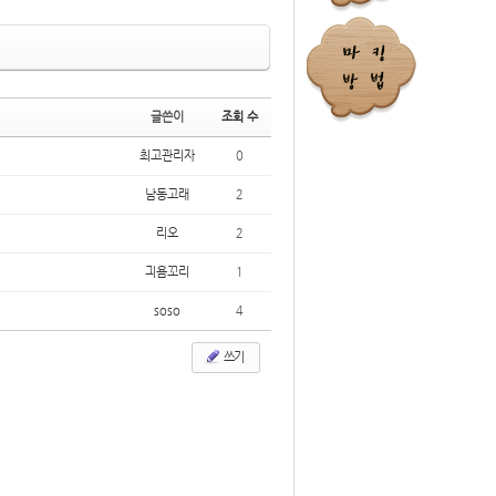
글쓴이
조회 수
최고관리자
0
남동고래
2
리오
2
긔욤꼬리
1
soso
4
쓰기