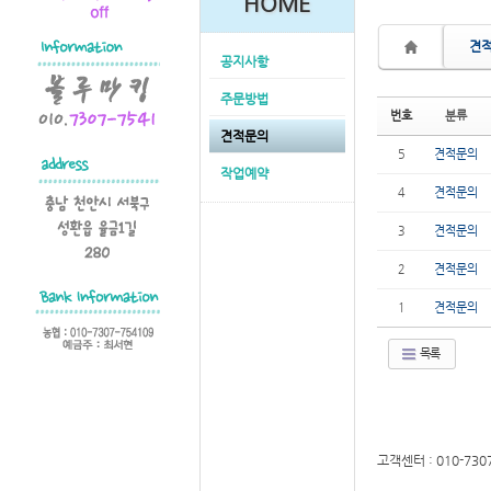
HOME
견
공지사항
주문방법
번호
분류
견적문의
5
견적문의
작업예약
4
견적문의
3
견적문의
2
견적문의
1
견적문의
목록
고객센터 : 010-730