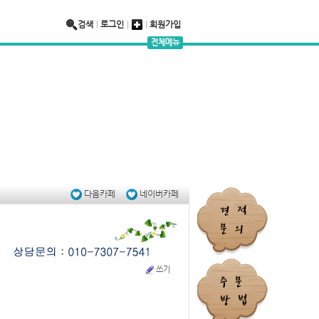
검색
로그인
회원가입
전체메뉴
-7541
충남 천안시 서북구 성환읍 율금1길 280
다음카페
네이버카페
쓰기